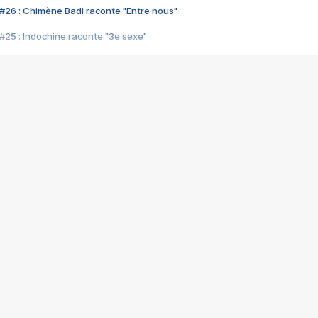
#26 : Chimène Badi raconte "Entre nous"
#25 : Indochine raconte "3e sexe"
#24 : Zaho raconte "C'est chelou"
#23 : Patrick Bruel raconte "Au café des délices"
#22 : Kyo raconte "Le chemin"
#21 : Nolwenn Leroy raconte "Cassé"
#20 : Patrick Hernandez raconte "Born to be alive"
#19 : Lorie raconte "Près de moi"
#18 : Michael Jones raconte "A nos actes manqués" (avec Jean-Jacque
#17 : Khaled raconte "Aïcha"
#16 : Corneille raconte "Parce qu'on vient de loin"
#15 : Indochine raconte "L'aventurier"
14 : Lorie raconte "Sur un air latino"