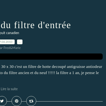
u filtre d'entrée
puit canadien
7.04.2010
…
ar Fred&Marie
d 30 x 30 c'est un filtre de hotte decoupé antigraisse antiodeur
du filtre ancien et du neuf !!!!! la filtre a 1 an, je pense le
Lire la suite