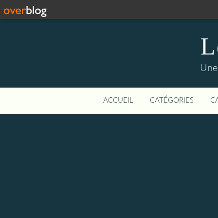
L
Une 
ACCUEIL
CATÉGORIES
C