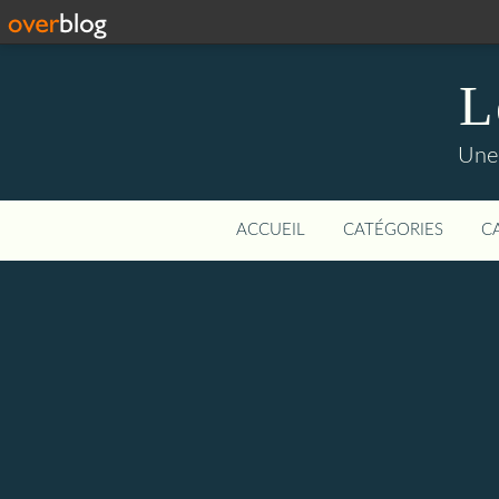
L
Une 
ACCUEIL
CATÉGORIES
C